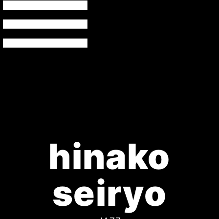
hinako
seiryo